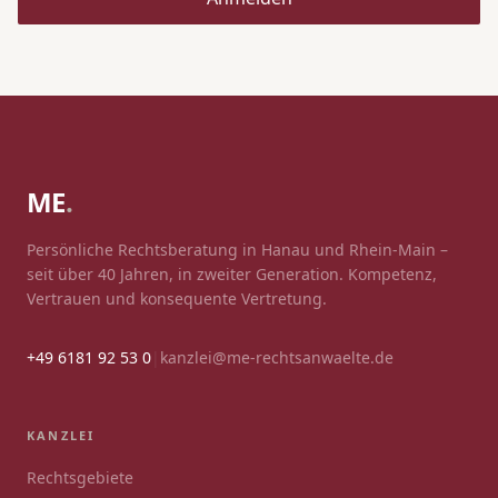
ME
.
Persönliche Rechtsberatung in Hanau und Rhein-Main –
seit über 40 Jahren, in zweiter Generation. Kompetenz,
Vertrauen und konsequente Vertretung.
+49 6181 92 53 0
|
kanzlei@me-rechtsanwaelte.de
KANZLEI
Rechtsgebiete