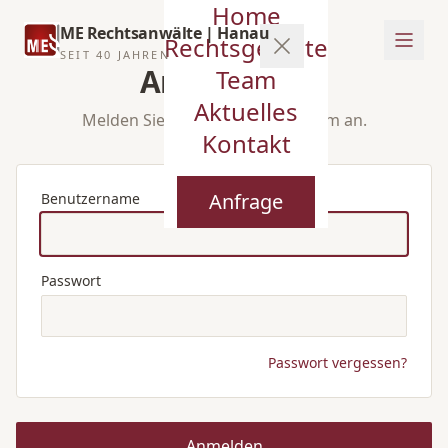
Home
ME Rechtsanwälte | Hanau
Rechtsgebiete
SEIT 40 JAHREN
Anmeldung
Team
Aktuelles
Melden Sie sich im Kanzlei-System an.
Kontakt
Anfrage
Benutzername
Passwort
Passwort vergessen?
Anmelden