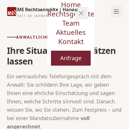
Home
ME Rechtsanwälte | Hanau
Rechtsgebiete
SEIT 40 JAHREN
Team
Aktuelles
ANWALTLICHE ERSTBERATUNG
Kontakt
Ihre Situation einschätzen
Anfrage
lassen
Ein vertrauliches Telefongespräch mit dem
Anwalt: Sie schildern Ihre Lage, wir geben
Ihnen eine ehrliche Einschätzung und sagen
Ihnen, welche Schritte sinnvoll sind. Danach
wissen Sie, wo Sie stehen. Zum Festpreis – und
bei einer Mandatsübernahme
voll
angerechnet
.