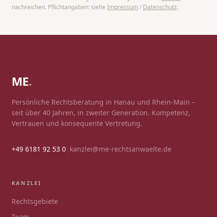
nachreichen. Pflichtangaben: siehe
Impressum
/
Datenschutz
.
ME
.
Persönliche Rechtsberatung in Hanau und Rhein-Main –
seit über 40 Jahren, in zweiter Generation. Kompetenz,
Vertrauen und konsequente Vertretung.
+49 6181 92 53 0
|
kanzlei@me-rechtsanwaelte.de
KANZLEI
Rechtsgebiete
Team