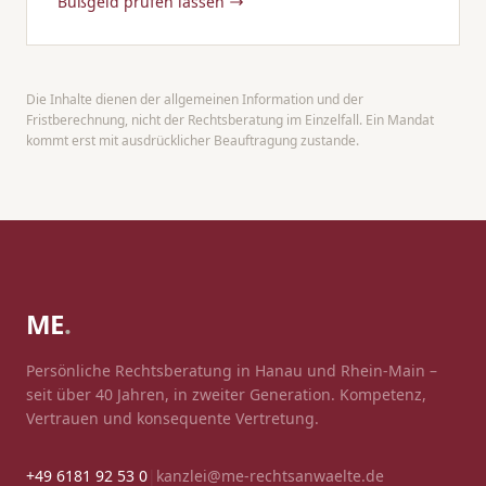
Bußgeld prüfen lassen
Die Inhalte dienen der allgemeinen Information und der
Fristberechnung, nicht der Rechtsberatung im Einzelfall. Ein Mandat
kommt erst mit ausdrücklicher Beauftragung zustande.
ME
.
Persönliche Rechtsberatung in Hanau und Rhein-Main –
seit über 40 Jahren, in zweiter Generation. Kompetenz,
Vertrauen und konsequente Vertretung.
+49 6181 92 53 0
|
kanzlei@me-rechtsanwaelte.de