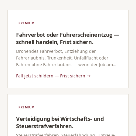
PREMIUM
Fahrverbot oder Führerscheinentzug —
schnell handeln, Frist sichern.
Drohendes Fahrverbot, Entziehung der
Fahrerlaubnis, Trunkenheit, Unfallflucht oder
Fahren ohne Fahrerlaubnis — wenn der Job am
Führerschein hängt, ist schnelles Handeln
Fall jetzt schildern — Frist sichern
entscheidend.
PREMIUM
Verteidigung bei Wirtschafts- und
Steuerstrafverfahren.
Steuerstrafverfahren, Steuerfahndung, Untreue-,