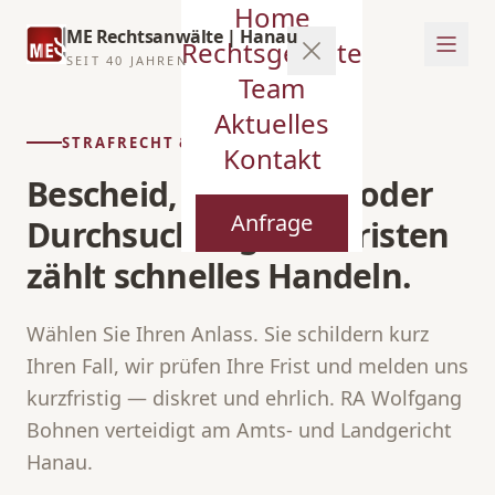
Home
ME Rechtsanwälte | Hanau
Rechtsgebiete
SEIT 40 JAHREN
Team
Aktuelles
STRAFRECHT & BUSSGELD
Kontakt
Bescheid, Vorladung oder
Anfrage
Durchsuchung? Bei Fristen
zählt schnelles Handeln.
Wählen Sie Ihren Anlass. Sie schildern kurz
Ihren Fall, wir prüfen Ihre Frist und melden uns
kurzfristig — diskret und ehrlich. RA Wolfgang
Bohnen verteidigt am Amts- und Landgericht
Hanau.