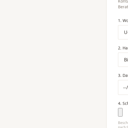
Kont
Bera
1. W
2. Ha
3. D
4. Sc
Besch
nach 