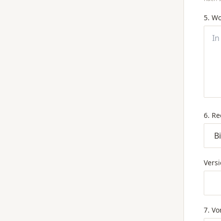
5. W
6. R
Versi
7. Vo