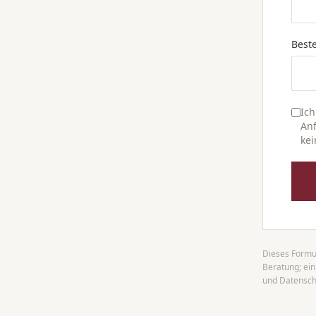
Beste
Ich
Anf
ke
Dieses Formul
Beratung; ei
und Datensch