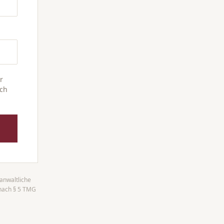
r
och
anwaltliche
 nach § 5 TMG