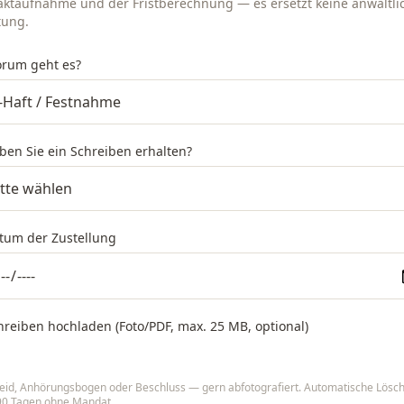
aktaufnahme und der Fristberechnung — es ersetzt keine anwaltli
tung.
orum geht es?
ben Sie ein Schreiben erhalten?
atum der Zustellung
hreiben hochladen (Foto/PDF, max. 25 MB, optional)
eid, Anhörungsbogen oder Beschluss — gern abfotografiert. Automatische Lösc
90 Tagen ohne Mandat.