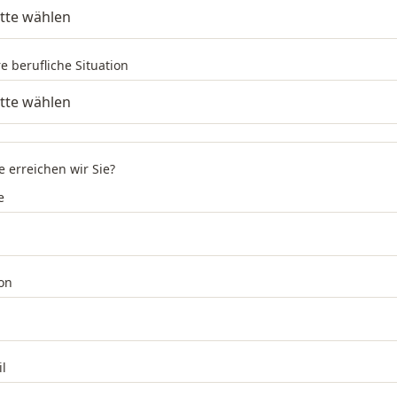
re berufliche Situation
e erreichen wir Sie?
e
on
l