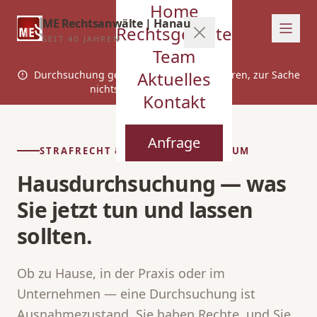
Home
ME Rechtsanwälte | Hanau
Rechtsgebiete
SEIT 40 JAHREN
Team
Aktuelles
Durchsuchung gerade jetzt? Ruhe bewahren, zur Sache
nichts sagen, sofort anrufen.
Kontakt
Anfrage
STRAFRECHT & BUSSGELD · PREMIUM
Hausdurchsuchung — was
Sie jetzt tun und lassen
sollten.
Ob zu Hause, in der Praxis oder im
Unternehmen — eine Durchsuchung ist
Ausnahmezustand. Sie haben Rechte, und Sie