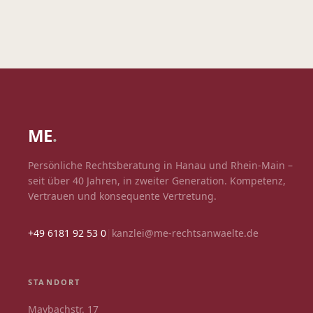
ME
.
Persönliche Rechtsberatung in Hanau und Rhein-Main –
seit über 40 Jahren, in zweiter Generation. Kompetenz,
Vertrauen und konsequente Vertretung.
+49 6181 92 53 0
|
kanzlei@me-rechtsanwaelte.de
STANDORT
Maybachstr. 17