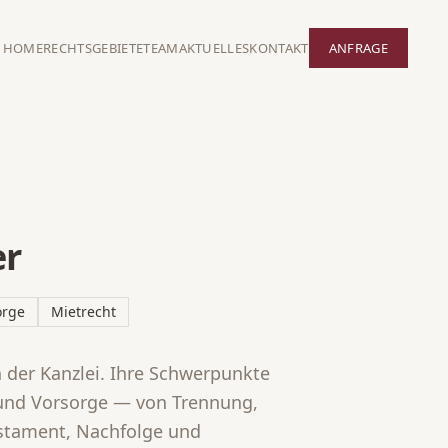
HOME
RECHTSGEBIETE
TEAM
AKTUELLES
KONTAKT
ANFRAGE
er
orge
Mietrecht
n der Kanzlei. Ihre Schwerpunkte
 und Vorsorge — von Trennung,
estament, Nachfolge und