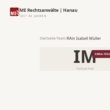
ME Rechtsanwälte | Hanau
SEIT 40 JAHREN
RAin Isabell Müller
Startseite
/
Team
/
IM
EMNA-TRE
Portrait-Foto