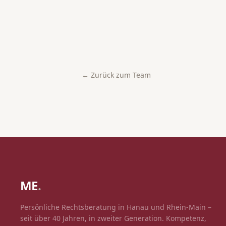
← Zurück zum Team
ME
.
Persönliche Rechtsberatung in Hanau und Rhein-Main –
seit über 40 Jahren, in zweiter Generation. Kompetenz,