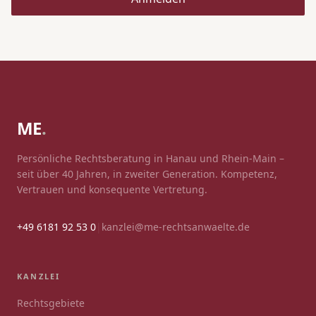
ME
.
Persönliche Rechtsberatung in Hanau und Rhein-Main –
seit über 40 Jahren, in zweiter Generation. Kompetenz,
Vertrauen und konsequente Vertretung.
+49 6181 92 53 0
|
kanzlei@me-rechtsanwaelte.de
KANZLEI
Rechtsgebiete