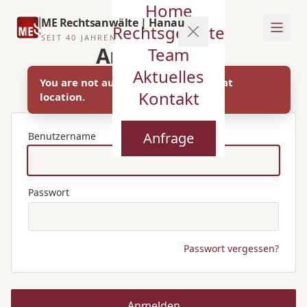
Home
ME Rechtsanwälte | Hanau
Rechtsgebiete
SEIT 40 JAHREN
Anmeldung
Team
Aktuelles
Melden Sie sich im Kanzlei-System an.
You are not authorized to access that
Kontakt
location.
Anfrage
Benutzername
Passwort
Passwort vergessen?
Anmelden