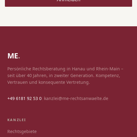
ME
.
Persönliche Rechtsberatung in Hanau und Rhein-Main –
seit über 40 Jahren, in zweiter Generation. Kompetenz,
Vertrauen und konsequente Vertretung.
+49 6181 92 53 0
|
kanzlei@me-rechtsanwaelte.de
KANZLEI
Rechtsgebiete