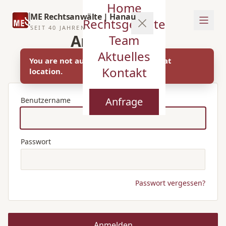
Home
ME Rechtsanwälte | Hanau
Rechtsgebiete
SEIT 40 JAHREN
Anmeldung
Team
Aktuelles
Melden Sie sich im Kanzlei-System an.
You are not authorized to access that
Kontakt
location.
Anfrage
Benutzername
Passwort
Passwort vergessen?
Anmelden